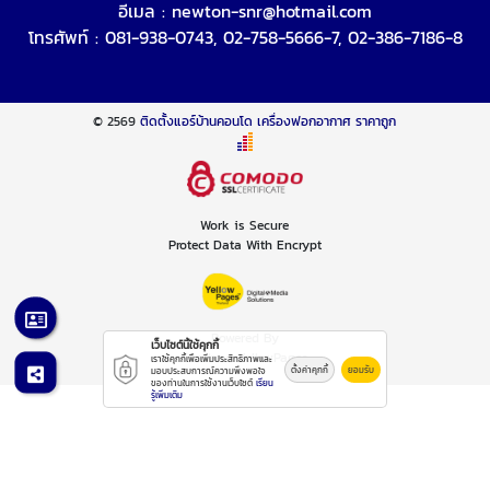
อีเมล :
newton-snr@hotmail.com
โทรศัพท์ :
081-938-0743
,
02-758-5666-7
,
02-386-7186-8
© 2569
ติดตั้งแอร์บ้านคอนโด เครื่องฟอกอากาศ ราคาถูก
Work is Secure
Protect Data With Encrypt
Powered By
เว็บไซต์นี้ใช้คุกกี้
Thailand YellowPages
เราใช้คุกกี้เพื่อเพิ่มประสิทธิภาพและ
ตั้งค่าคุกกี้
ยอมรับ
มอบประสบการณ์ความพึงพอใจ
ของท่านในการใช้งานเว็บไซต์
เรียน
รู้เพิ่มเติม