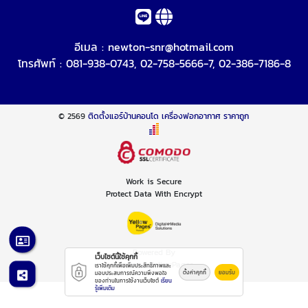
อีเมล :
newton-snr@hotmail.com
โทรศัพท์ :
081-938-0743
,
02-758-5666-7
,
02-386-7186-8
© 2569
ติดตั้งแอร์บ้านคอนโด เครื่องฟอกอากาศ ราคาถูก
Work is Secure
Protect Data With Encrypt
Powered By
เว็บไซต์นี้ใช้คุกกี้
Thailand YellowPages
เราใช้คุกกี้เพื่อเพิ่มประสิทธิภาพและ
ตั้งค่าคุกกี้
ยอมรับ
มอบประสบการณ์ความพึงพอใจ
ของท่านในการใช้งานเว็บไซต์
เรียน
รู้เพิ่มเติม