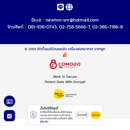
อีเมล :
newton-snr@hotmail.com
โทรศัพท์ :
081-938-0743
,
02-758-5666-7
,
02-386-7186-8
© 2569
ติดตั้งแอร์บ้านคอนโด เครื่องฟอกอากาศ ราคาถูก
Work is Secure
Protect Data With Encrypt
Powered By
เว็บไซต์นี้ใช้คุกกี้
Thailand YellowPages
เราใช้คุกกี้เพื่อเพิ่มประสิทธิภาพและ
ตั้งค่าคุกกี้
ยอมรับ
มอบประสบการณ์ความพึงพอใจ
ของท่านในการใช้งานเว็บไซต์
เรียน
รู้เพิ่มเติม