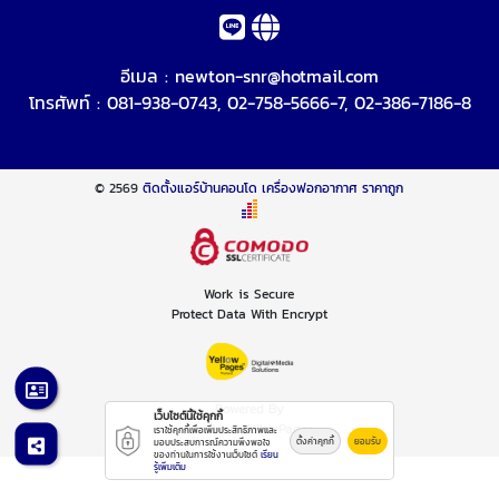
อีเมล :
newton-snr@hotmail.com
โทรศัพท์ :
081-938-0743
,
02-758-5666-7
,
02-386-7186-8
© 2569
ติดตั้งแอร์บ้านคอนโด เครื่องฟอกอากาศ ราคาถูก
Work is Secure
Protect Data With Encrypt
Powered By
เว็บไซต์นี้ใช้คุกกี้
Thailand YellowPages
เราใช้คุกกี้เพื่อเพิ่มประสิทธิภาพและ
ตั้งค่าคุกกี้
ยอมรับ
มอบประสบการณ์ความพึงพอใจ
ของท่านในการใช้งานเว็บไซต์
เรียน
รู้เพิ่มเติม